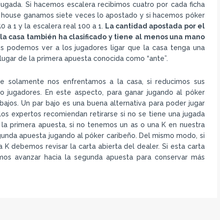
 jugada. Si hacemos escalera recibimos cuatro por cada ficha
ull house ganamos siete veces lo apostado y si hacemos póker
 a 1 y la escalera real 100 a 1.
La cantidad apostada por el
la casa también ha clasificado y tiene al menos una mano
 podemos ver a los jugadores ligar que la casa tenga una
 lugar de la primera apuesta conocida como “ante”.
e solamente nos enfrentamos a la casa, si reducimos sus
 jugadores. En este aspecto, para ganar jugando al póker
ajos. Un par bajo es una buena alternativa para poder jugar
os expertos recomiendan retirarse si no se tiene una jugada
 la primera apuesta, si no tenemos un as o una K en nuestra
gunda apuesta jugando al póker caribeño. Del mismo modo, si
 debemos revisar la carta abierta del dealer. Si esta carta
os avanzar hacia la segunda apuesta para conservar más