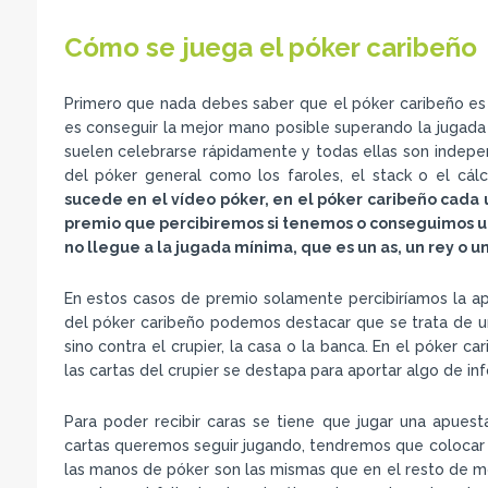
Cómo se juega el póker caribeño
Primero que nada debes saber que el póker caribeño es 
es conseguir la mejor mano posible superando la jugada 
suelen celebrarse rápidamente y todas ellas son indepen
del póker general como los faroles, el stack o el cá
sucede en el vídeo póker, en el póker caribeño cada u
premio que percibiremos si tenemos o conseguimos un
no llegue a la jugada mínima, que es un as, un rey o u
En estos casos de premio solamente percibiríamos la apue
del póker caribeño podemos destacar que se trata de un
sino contra el crupier, la casa o la banca. En el póker ca
las cartas del crupier se destapa para aportar algo de in
Para poder recibir caras se tiene que jugar una apuest
cartas queremos seguir jugando, tendremos que colocar 
las manos de póker son las mismas que en el resto de moda