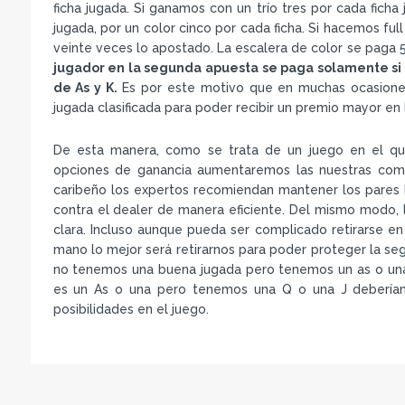
ficha jugada. Si ganamos con un trío tres por cada ficha
jugada, por un color cinco por cada ficha. Si hacemos f
veinte veces lo apostado. La escalera de color se paga 50
jugador en la segunda apuesta se paga solamente si 
de As y K.
Es por este motivo que en muchas ocasiones
jugada clasificada para poder recibir un premio mayor en
De esta manera, como se trata de un juego en el qu
opciones de ganancia aumentaremos las nuestras como
caribeño los expertos recomiendan mantener los pares b
contra el dealer de manera eficiente. Del mismo modo, l
clara. Incluso aunque pueda ser complicado retirarse en
mano lo mejor será retirarnos para poder proteger la se
no tenemos una buena jugada pero tenemos un as o una K
es un As o una pero tenemos una Q o una J deberíam
posibilidades en el juego.