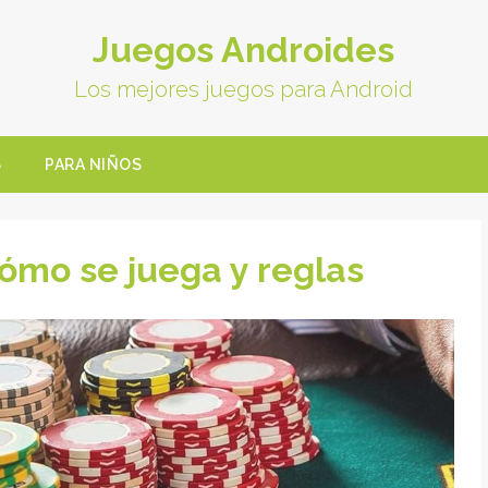
Juegos Androides
Los mejores juegos para Android
S
PARA NIÑOS
cómo se juega y reglas