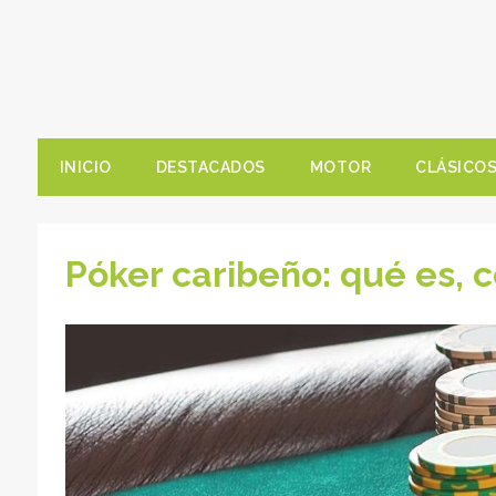
INICIO
DESTACADOS
MOTOR
CLÁSICO
Póker caribeño: qué es, 